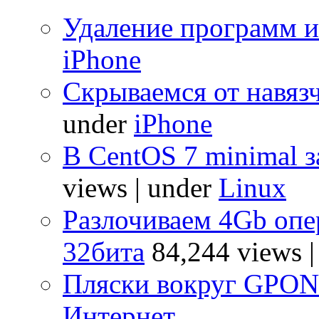
Удаление программ и
iPhone
Скрываемся от навяз
under
iPhone
В CentOS 7 minimal з
views
|
under
Linux
Разлочиваем 4Gb опе
32бита
84,244 views
Пляски вокруг GPO
Интернет