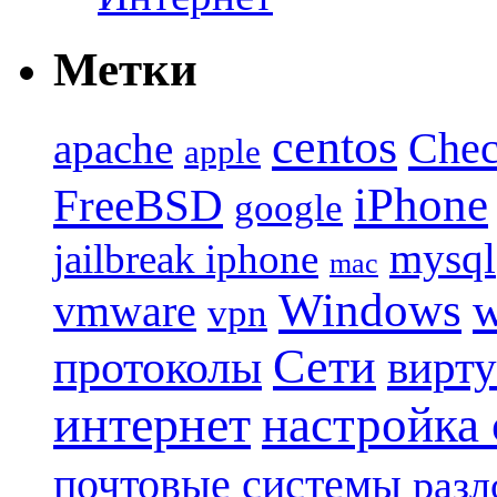
Метки
centos
Chec
apache
apple
iPhone
FreeBSD
google
mysql
jailbreak iphone
mac
Windows
w
vmware
vpn
Сети
протоколы
вирту
интернет
настройка
почтовые системы
разл