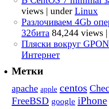
views
|
under
Linux
Разлочиваем 4Gb опе
32бита
84,244 views
Пляски вокруг GPO
Интернет
Метки
centos
Chec
apache
apple
iPhone
FreeBSD
google