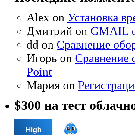
Alex on
Установка вр
Дмитрий on
GMAIL о
dd on
Сравнение обор
Игорь on
Сравнение 
Point
Мария on
Регистраци
$300 на тест облачн