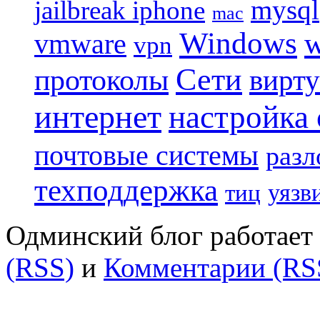
mysql
jailbreak iphone
mac
Windows
w
vmware
vpn
Сети
протоколы
вирту
интернет
настройка
почтовые системы
разл
техподдержка
уязв
тиц
Одминский блог работает 
(RSS)
и
Комментарии (RS