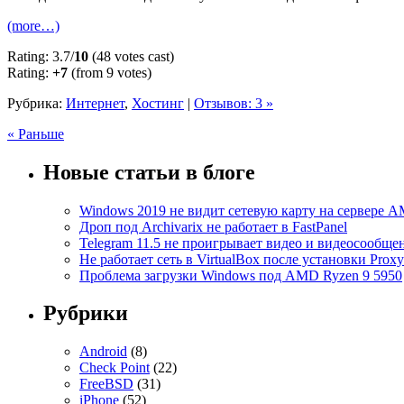
(more…)
Rating: 3.7/
10
(48 votes cast)
Rating:
+7
(from 9 votes)
Рубрика:
Интернет
,
Хостинг
|
Отзывов: 3 »
« Раньше
Новые статьи в блоге
Windows 2019 не видит сетевую карту на сервере
Дроп под Archivarix не работает в FastPanel
Telegram 11.5 не проигрывает видео и видеосообще
Не работает сеть в VirtualBox после установки Prox
Проблема загрузки Windows под AMD Ryzen 9 5950
Рубрики
Android
(8)
Check Point
(22)
FreeBSD
(31)
iPhone
(52)