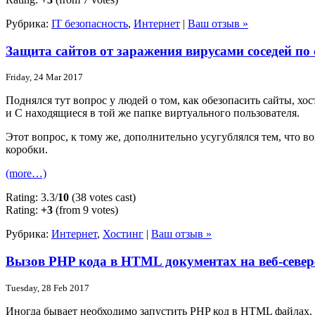
Рубрика:
IT безопасность
,
Интернет
|
Ваш отзыв »
Защита сайтов от заражения вирусами соседей по 
Friday, 24 Mar 2017
Поднялся тут вопрос у людей о том, как обезопасить сайты, хос
и С находящиеся в той же папке виртуального пользователя.
Этот вопрос, к тому же, дополнительно усугублялся тем, что в
коробки.
(more…)
Rating: 3.3/
10
(38 votes cast)
Rating:
+3
(from 9 votes)
Рубрика:
Интернет
,
Хостинг
|
Ваш отзыв »
Вызов PHP кода в HTML документах на веб-севе
Tuesday, 28 Feb 2017
Иногда бывает необходимо запустить PHP код в HTML файлах. 