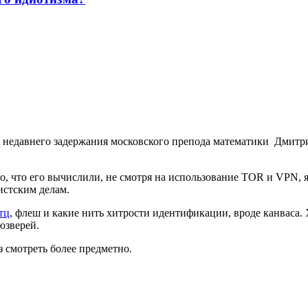
 недавнего задержания московского препода математики Дмитр
 то, что его вычислили, не смотря на использование TOR и VPN,
истским делам.
тц
, флеш и какие нить хитрости идентификации, вроде канваса.
юзверей.
ез смотреть более предметно.