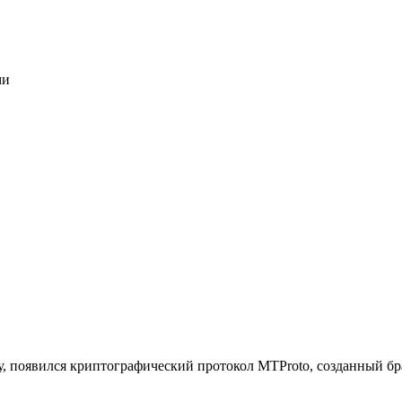
ми
у, появился криптографический протокол MTProto, созданный б