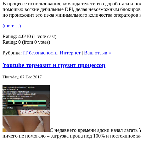
В процессе использования, команда телеги его доработала и п
помощью всякие дебильные DPI, делая невозможным блокировку
но происходит это из-за минимального количества операторов и
(more…)
Rating: 4.0/
10
(1 vote cast)
Rating:
0
(from 0 votes)
Рубрика:
IT безопасность
,
Интернет
|
Ваш отзыв »
Youtube тормозит и грузит процессор
Thursday, 07 Dec 2017
С недавнего времени адски начал лагать 
ничего не помогало – загрузка проца под 100% и постоянное за