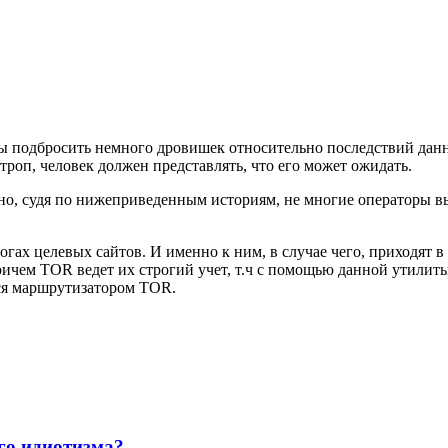
бы подбросить немного дровишек относительно последствий данн
роп, человек должен представлять, что его может ожидать.
, но, судя по нижеприведенным историям, не многие операторы в
огах целевых сайтов. И именно к ним, в случае чего, приходят в
Причем TOR ведет их строгий учет, т.ч с помощью данной утилит
лся маршрутизатором TOR.
го идиотизма?