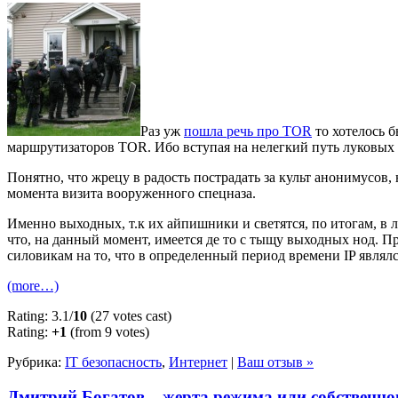
Раз уж
пошла речь про TOR
то хотелось 
маршрутизаторов TOR. Ибо вступая на нелегкий путь луковых т
Понятно, что жрецу в радость пострадать за культ анонимусов
момента визита вооруженного спецназа.
Именно выходных, т.к их айпишники и светятся, по итогам, в л
что, на данный момент, имеется де то с тыщу выходных нод. 
силовикам на то, что в определенный период времени IP явля
(more…)
Rating: 3.1/
10
(27 votes cast)
Rating:
+1
(from 9 votes)
Рубрика:
IT безопасность
,
Интернет
|
Ваш отзыв »
Дмитрий Богатов – жерта режима или собственно