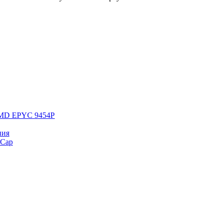
 AMD EPYC 9454P
ния
yCap