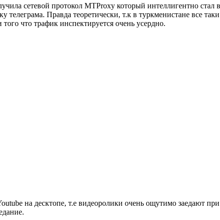
олучила сетевой протокол MTProxy который интеллигентно стал в
 телеграма. Правда теоретически, т.к в туркменистане все так
 того что трафик инспектируется очень усердно.
Youtube на десктопе, т.е видеоролики очень ощутимо заедают при
едание.