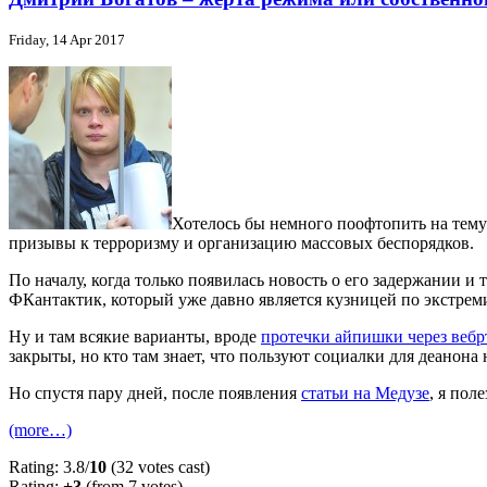
Friday, 14 Apr 2017
Хотелось бы немного поофтопить на тему
призывы к терроризму и организацию массовых беспорядков.
По началу, когда только появилась новость о его задержании и
ФКантактик, который уже давно является кузницей по экстрем
Ну и там всякие варианты, вроде
протечки айпишки через вебр
закрыты, но кто там знает, что пользуют социалки для деанона 
Но спустя пару дней, после появления
статьи на Медузе
, я пол
(more…)
Rating: 3.8/
10
(32 votes cast)
Rating:
+3
(from 7 votes)