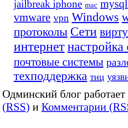
mysql
jailbreak iphone
mac
Windows
w
vmware
vpn
Сети
протоколы
вирту
интернет
настройка
почтовые системы
разл
техподдержка
уязв
тиц
Одминский блог работает 
(RSS)
и
Комментарии (RS