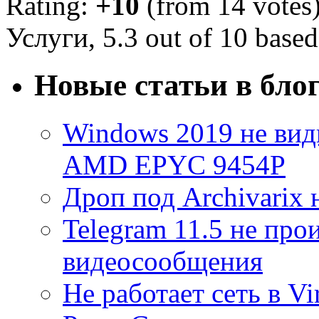
Rating:
+10
(from 14 votes
Услуги
,
5.3
out of
10
based
Новые статьи в бло
Windows 2019 не види
AMD EPYC 9454P
Дроп под Archivarix н
Telegram 11.5 не про
видеосообщения
Не работает сеть в V