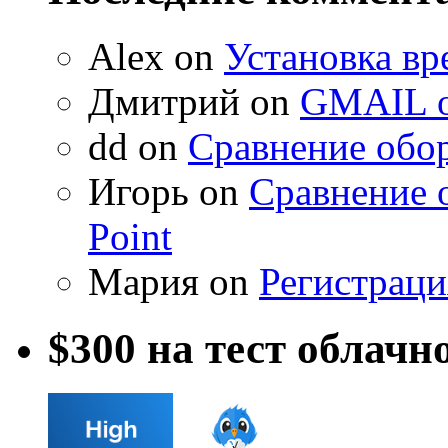
Alex on
Установка вр
Дмитрий on
GMAIL о
dd on
Сравнение обор
Игорь on
Сравнение 
Point
Мария on
Регистраци
$300 на тест облачн