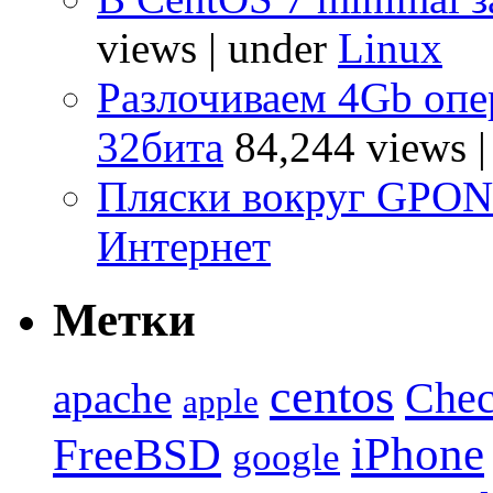
views
|
under
Linux
Разлочиваем 4Gb опе
32бита
84,244 views
Пляски вокруг GPO
Интернет
Метки
centos
Chec
apache
apple
iPhone
FreeBSD
google