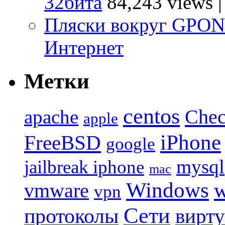
32бита
84,243 views
Пляски вокруг GPO
Интернет
Метки
centos
Chec
apache
apple
iPhone
FreeBSD
google
mysql
jailbreak iphone
mac
Windows
w
vmware
vpn
Сети
протоколы
вирту