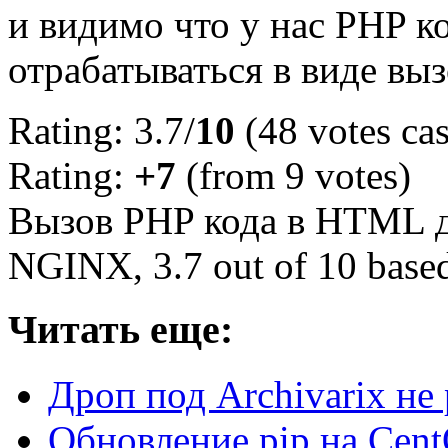
и видимо что у нас PHP к
отрабатываться в виде вы
Rating: 3.7/
10
(48 votes cas
Rating:
+7
(from 9 votes)
Вызов PHP кода в HTML д
NGINX
,
3.7
out of
10
base
Читать еще:
Дроп под Archivarix не
Обновление pip на Cen