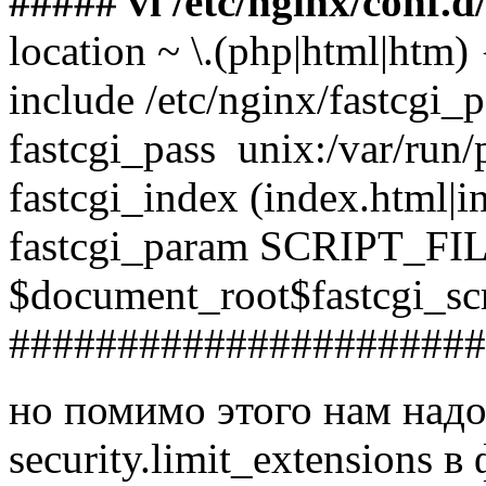
##### vi /etc/nginx/conf.d/
location ~ \.(php|html|htm) 
include /etc/nginx/fastcgi_
fastcgi_pass unix:/var/run
fastcgi_index (index.html|i
fastcgi_param SCRIPT_
$document_root$fastcgi_sc
######################
но помимо этого нам надо
security.limit_extensions 