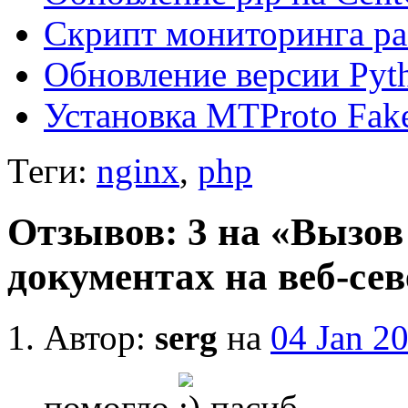
Скрипт мониторинга р
Обновление версии Py
Установка MTProto Fak
Теги:
nginx
,
php
Отзывов: 3 на «Вызо
документах на веб-се
Автор:
serg
на
04 Jan 2
помогло
пасиб