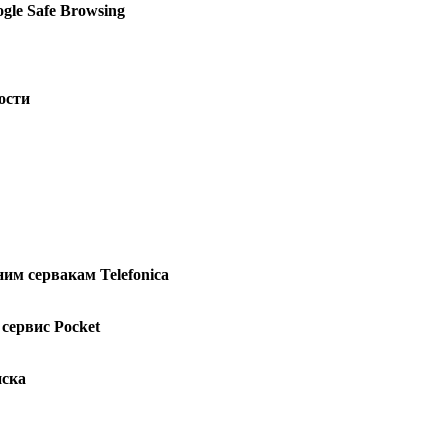
le Safe Browsing
ости
им сервакам Telefonica
сервис Pocket
иска