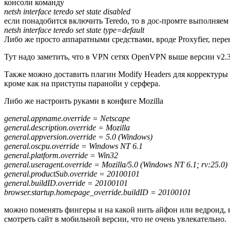
консоли команду
netsh interface teredo set state disabled
если понадобится включить Teredo, то в дос-промте выполняем
netsh interface teredo set state type=default
Либо же просто аппаратными средствами, вроде Proxyfier, пер
Тут надо заметить, что в VPN сетях OpenVPN выше версии v2.
Также можно доставить плагин Modify Headers для корректуры ф
кроме как на приступы паранойи у серфера.
Либо же настроить руками в конфиге Mozilla
general.appname.override = Netscape
general.description.override = Mozilla
general.appversion.override = 5.0 (Windows)
general.oscpu.override = Windows NT 6.1
general.platform.override = Win32
general.useragent.override = Mozilla/5.0 (Windows NT 6.1; rv:25.0
general.productSub.override = 20100101
general.buildID.override = 20100101
browser.startup.homepage_override.buildID = 20100101
можно поменять фингеры и на какой нить айфон или ведроид, н
смотреть сайт в мобильной версии, что не очень увлекательно.