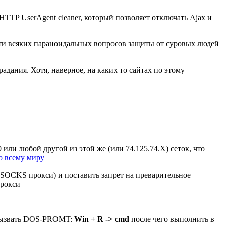
TTP UserAgent cleaner, который позволяет отключать Ajax и
ости всяких параноидальных вопросов защиты от суровых людей
дания. Хотя, наверное, на каких то сайтах по этому
 или любой другой из этой же (или 74.125.74.Х) сеток, что
о всему миру
с SOCKS прокси) и поставить запрет на преварительное
прокси
о вызвать DOS-PROMT:
Win + R -> cmd
после чего выполнить в