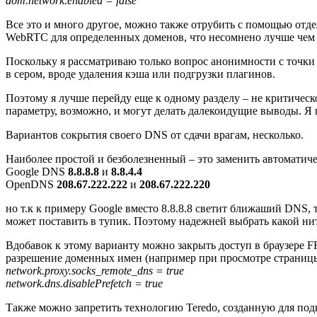
dom.network.enabled = false
Все это и много другое, можно также отрубить с помощью отд
WebRTC для определенных доменов, что несомнено лучше чем 
Поскольку я рассматриваю только вопрос анонимности с точки 
в сером, вроде удаления кэша или подгрузки плагинов.
Поэтому я лучше перейду еще к одному разделу – не критическ
параметру, возможно, и могут делать далекоидущие выводы. Я 
Вариантов сокрытия своего DNS от сдачи врагам, несколько.
Наиболее простой и безболезненный – это заменить автомати
Google DNS
8.8.8.8
и
8.8.4.4
OpenDNS
208.67.222.222
и
208.67.222.220
но т.к к примеру Google вместо 8.8.8.8 светит ближаший DNS, 
может поставить в тупик. Поэтому надежней выбрать какой ни
Вдобавок к этому варианту можно закрыть доступ в браузере FF
разрешение доменных имен (например при просмотре страницы
network.proxy.socks_remote_dns = true
network.dns.disablePrefetch = true
Также можно запретить технологию Teredo, созданную для под