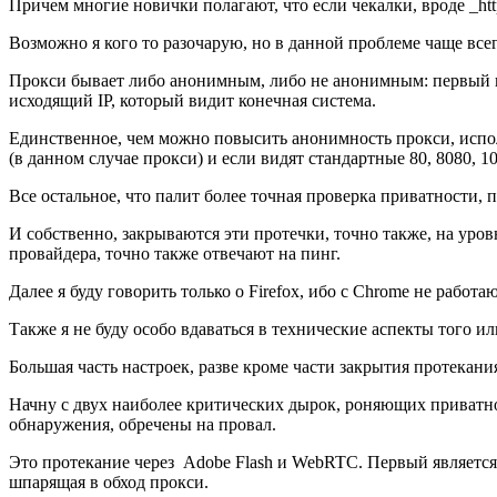
Причем многие новички полагают, что если чекалки, вроде _https
Возможно я кого то разочарую, но в данной проблеме чаще всег
Прокси бывает либо анонимным, либо не анонимным: первый пер
исходящий IP, который видит конечная система.
Единственное, чем можно повысить анонимность прокси, испол
(в данном случае прокси) и если видят стандартные 80, 8080, 
Все остальное, что палит более точная проверка приватности, 
И собственно, закрываются эти протечки, точно также, на уров
провайдера, точно также отвечают на пинг.
Далее я буду говорить только о Firefox, ибо с Chrome не работ
Также я не буду особо вдаваться в технические аспекты того или
Большая часть настроек, разве кроме части закрытия протекания
Начну с двух наиболее критических дырок, роняющих приватнос
обнаружения, обречены на провал.
Это протекание через Adobe Flash и WebRTC. Первый является 
шпарящая в обход прокси.