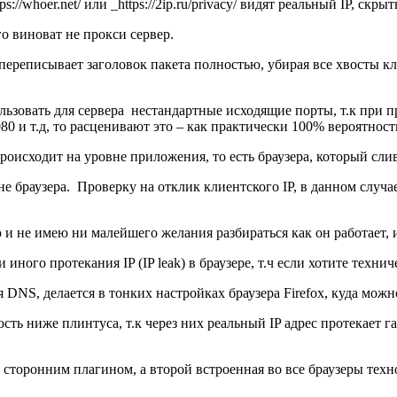
://whoer.net/ или _https://2ip.ru/privacy/ видят реальный IP, ск
о виноват не прокси сервер.
еписывает заголовок пакета полностью, убирая все хвосты клие
ьзовать для сервера нестандартные исходящие порты, т.к при п
1080 и т.д, то раcценивают это – как практически 100% вероятнос
происходит на уровне приложения, то есть браузера, который сли
не браузера. Проверку на отклик клиентского IP, в данном случа
аю и не имею ни малейшего желания разбираться как он работает, 
 иного протекания IP (IP leak) в браузере, т.ч если хотите техни
 DNS, делается в тонких настройках браузера Firefox, куда можно
ть ниже плинтуса, т.к через них реальный IP адрес протекает г
сторонним плагином, а второй встроенная во все браузеры техно