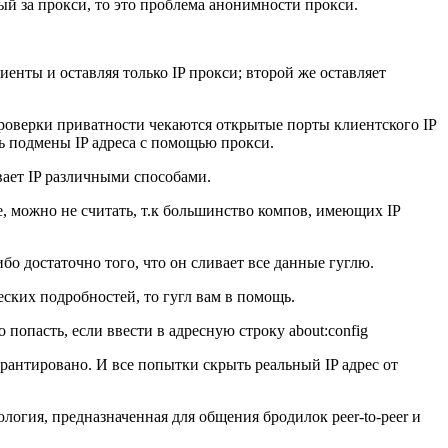
рытый за прокси, то это проблема анонимности прокси.
нты и оставляя только IP прокси; второй же оставляет
роверки приватности чекаются открытые порты клиентского IP
ть подмены IP адреса с помощью прокси.
вает IP различными способами.
е, можно не считать, т.к большинство компов, имеющих IP
ибо достаточно того, что он сливает все данные гуглю.
ческих подробностей, то гугл вам в помощь.
 попасть, если ввести в адресную строку about:config
арантировано. И все попытки скрыть реальный IP адрес от
логия, предназначенная для общения бродилок peer-to-peer и