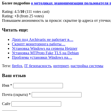
Более подробно
о методиках деанонимизации пользователя 
Rating: 4.5/
10
(111 votes cast)
Rating:
+3
(from 25 votes)
Повышаем анонимность за прокси: скрытие ip адреса от утечки
Читать еще:
Дроп под Archivarix не работает в…
Скрипт мониторинга работы…
Установка Windows на сервера Hetzner
Установка MTProto Fake TLS на Debian
Проблема установки Windows на…
Теги:
firefox
,
IT безопасность
,
интернет
,
настройка системы
Ваш отзыв
Имя *
Почта (скрыта) *
Сайт