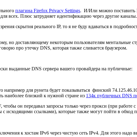
ельного
плагина Firefox Privacy Settings
. И/Или можно поставить H
для всех. Плюс затрудняет идентификацию через другие каналы.
зрения скрытия реального IP, то я не буду вдаваться в подробн
ому, но доставляющему некоторым пользователям ментальные стра
говорю про утечку DNS, которая также сливается браузером.
чески выданные DNS сервера вашего провайдера на публичные:
то например для рунета будет показываться финский 74.125.46.10
ть наиболее близкий к нужной стране из
134к публичных DNS п
, чтобы он передавал запросы только через прокси (при работе 
 с исходящими ссылками), которые также могут пойти в обход 
ключения к хостам IPv6 через чистую сеть IPv4. Для этого над