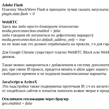
Adobe Flash
Плагину ShockWave Flash в принципе лучше сказать запускать
plugin.state.flash = 0
WebRTC
Здесь мы либо просто блокируем технологию
media.peerconnection.enabled = false
либо говорим ей логиниться по дефолтному маршруту
media.peerconnection.ice.default_address_only = true
но не знаю как это должно отрабатывать на проксях, т.ч для г
Для Google Chrome существует плагин WebRTC Block или WebRTC 
движок.
Также можно заморочиться с добавлением в систему дополнител
раз, при смене IP прокси, придется менять и айпи адрес нашего
свободного времени и не подошли вышеописанные варианты.
JavaScript и ActiveX
Эти надстройки также подвержены протечкам IP, т.ч их желате
от злодейских сайтов и попыток напихать всякое зверье в проце
Отключаем геолокацию через браузер
geo.enabled = false