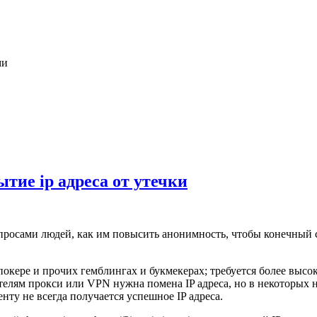
ми
тие ip адреса от утечки
просами людей, как им повысить анонимность, чтобы конечный с
окере и прочих гемблингах и букмекерах; требуется более высо
телям прокси или VPN нужна помена IP адреса, но в некоторых 
нту не всегда получается успешное IP адреса.