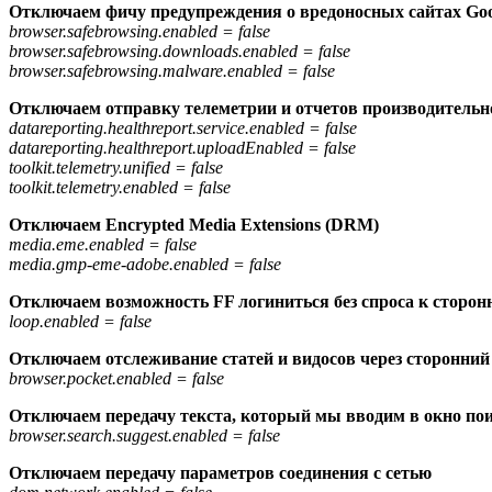
Отключаем фичу предупреждения о вредоносных сайтах Goog
browser.safebrowsing.enabled = false
browser.safebrowsing.downloads.enabled = false
browser.safebrowsing.malware.enabled = false
Отключаем отправку телеметрии и отчетов производительн
datareporting.healthreport.service.enabled = false
datareporting.healthreport.uploadEnabled = false
toolkit.telemetry.unified = false
toolkit.telemetry.enabled = false
Отключаем Encrypted Media Extensions (DRM)
media.eme.enabled = false
media.gmp-eme-adobe.enabled = false
Отключаем возможность FF логиниться без спроса к сторонн
loop.enabled = false
Отключаем отслеживание статей и видосов через сторонний 
browser.pocket.enabled = false
Отключаем передачу текста, который мы вводим в окно по
browser.search.suggest.enabled = false
Отключаем передачу параметров соединения с сетью