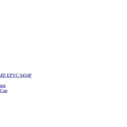
 AMD EPYC 9454P
ния
yCap