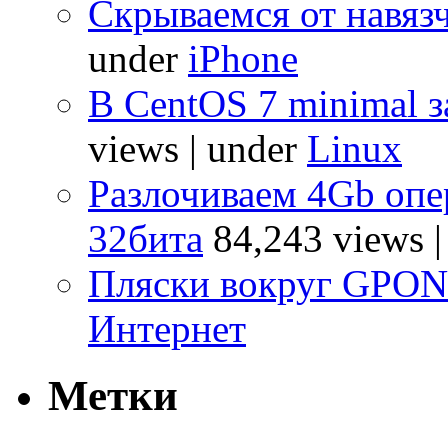
Скрываемся от навяз
under
iPhone
В CentOS 7 minimal з
views
|
under
Linux
Разлочиваем 4Gb опе
32бита
84,243 views
Пляски вокруг GPO
Интернет
Метки