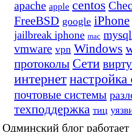
centos
Chec
apache
apple
iPhone
FreeBSD
google
mysql
jailbreak iphone
mac
Windows
w
vmware
vpn
Сети
протоколы
вирту
интернет
настройка
почтовые системы
разл
техподдержка
уязв
тиц
Одминский блог работает 