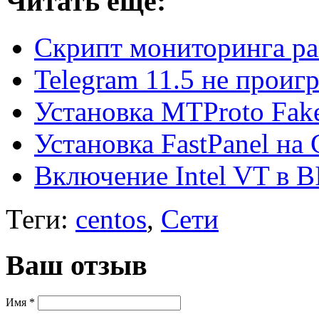
Читать еще:
Скрипт мониторинга р
Telegram 11.5 не проиг
Установка MTProto Fak
Установка FastPanel н
Включение Intel VT в B
Теги:
centos
,
Сети
Ваш отзыв
Имя *