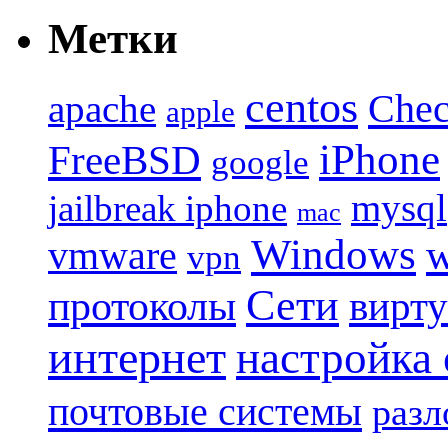
Метки
centos
Chec
apache
apple
iPhone
FreeBSD
google
mysql
jailbreak iphone
mac
Windows
w
vmware
vpn
Сети
протоколы
вирту
интернет
настройка
почтовые системы
разл