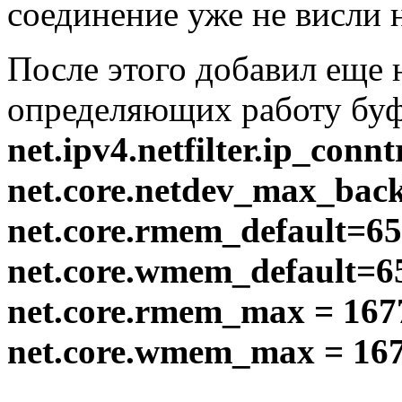
соединение уже не висли 
После этого добавил еще 
определяющих работу буф
net.ipv4.netfilter.ip_con
net.core.netdev_max_back
net.core.rmem_default=6
net.core.wmem_default=6
net.core.rmem_max = 167
net.core.wmem_max = 16