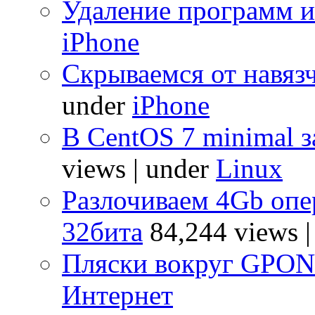
Удаление программ и
iPhone
Скрываемся от навяз
under
iPhone
В CentOS 7 minimal з
views
|
under
Linux
Разлочиваем 4Gb опе
32бита
84,244 views
Пляски вокруг GPO
Интернет