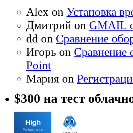
Alex on
Установка вр
Дмитрий on
GMAIL о
dd on
Сравнение обор
Игорь on
Сравнение 
Point
Мария on
Регистраци
$300 на тест облачн