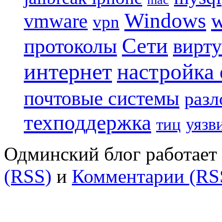
Windows
w
vmware
vpn
Сети
протоколы
вирту
интернет
настройка
почтовые системы
разл
техподдержка
уязв
тиц
Одминский блог работает 
(RSS)
и
Комментарии (RS