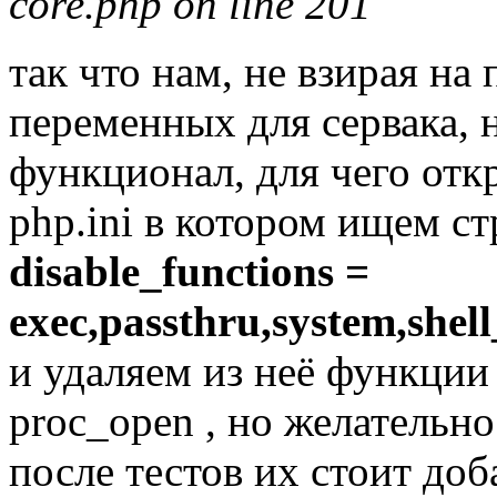
core.php on line 201
так что нам, не взирая н
переменных для сервака, 
функционал, для чего от
php.ini в котором ищем с
disable_functions =
exec,passthru,system,shel
и удаляем из неё функции 
proc_open , но желательно
после тестов их стоит доб