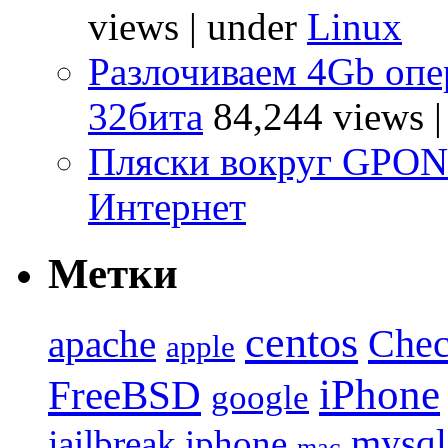
views
|
under
Linux
Разлочиваем 4Gb опе
32бита
84,244 views
Пляски вокруг GPO
Интернет
Метки
centos
Chec
apache
apple
iPhone
FreeBSD
google
mysql
jailbreak iphone
mac