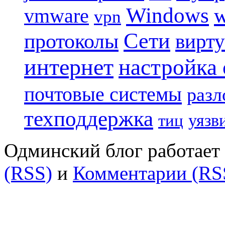
Windows
w
vmware
vpn
Сети
протоколы
вирту
интернет
настройка
почтовые системы
разл
техподдержка
уязв
тиц
Одминский блог работает 
(RSS)
и
Комментарии (RS