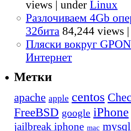
views
|
under
Linux
Разлочиваем 4Gb опе
32бита
84,244 views
Пляски вокруг GPO
Интернет
Метки
centos
Chec
apache
apple
iPhone
FreeBSD
google
mysql
jailbreak iphone
mac