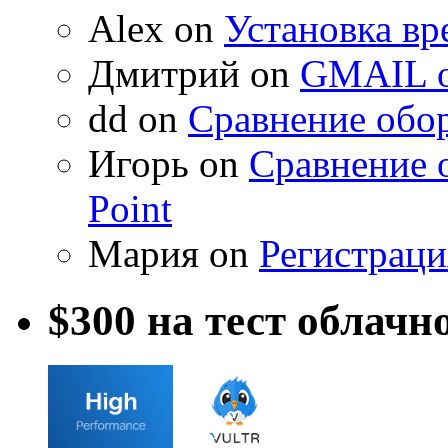
Alex on
Установка вр
Дмитрий on
GMAIL о
dd on
Сравнение обор
Игорь on
Сравнение 
Point
Мария on
Регистраци
$300 на тест облачн