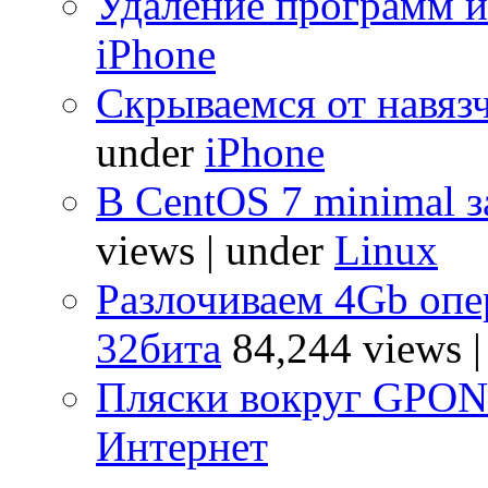
Удаление программ и
iPhone
Скрываемся от навяз
under
iPhone
В CentOS 7 minimal з
views
|
under
Linux
Разлочиваем 4Gb опе
32бита
84,244 views
Пляски вокруг GPO
Интернет