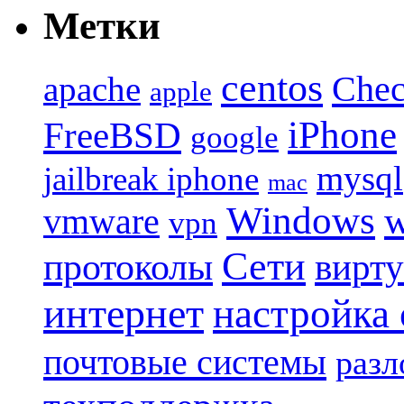
Метки
centos
Chec
apache
apple
iPhone
FreeBSD
google
mysql
jailbreak iphone
mac
Windows
w
vmware
vpn
Сети
протоколы
вирту
интернет
настройка
почтовые системы
разл