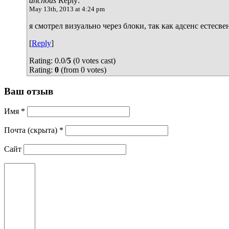
anchous
Reply:
May 13th, 2013 at 4:24 pm
я смотрел визуально через блоки, так как адсенс естес
[
Reply
]
Rating: 0.0/
5
(0 votes cast)
Rating:
0
(from 0 votes)
Ваш отзыв
Имя *
Почта (скрыта) *
Сайт