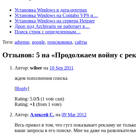
Установка Windows в дата-центрах
Установка Windows на Contabo VPS и…
Установка Windows на сервера Hetzner
Дроп под Archivarix не работает в…
Поиск строк с определенным…
Теги:
adsense
,
google
,
поисковики
,
сайты
Отзывов: 5 на «Продолжаем войну с ре
Автор:
wilser
на
10 Sep 2011
ждем пополнения списка
[
Reply
]
Rating: 5.0/
5
(1 vote cast)
Rating:
+1
(from 1 vote)
Автор:
Алексей С.
на
09 Mar 2012
Весь прикол в том, что гугл показывает рекламу не тол
ваши запросы в его поиске. Мне на даже на развлекатель