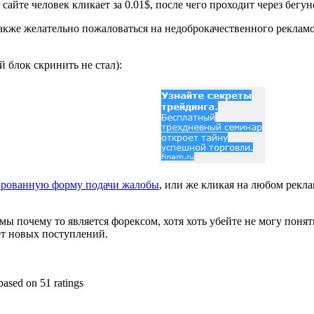
 сайте человек кликает за 0.01$, после чего проходит через бег
также желательно пожаловаться на недоброкачественного рекламо
 блок скринить не стал):
ированную форму подачи жалобы
, или же кликая на любом рекл
мы почему то является форексом, хотя хоть убейте не могу понят
ет новых поступлений.
based on
51
ratings