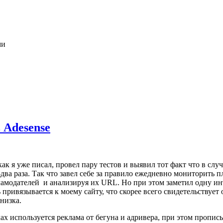
ми
 Adesense
 как я уже писал, провел пару тестов и выявил тот факт что в с
-два раза. Так что завел себе за правило ежедневно мониторить п
кламодателей и анализируя их URL. Но при этом заметил одну ин
ривязывается к моему сайту, что скорее всего свидетельствует о
низка.
х используется реклама от бегуна и адривера, при этом пропис