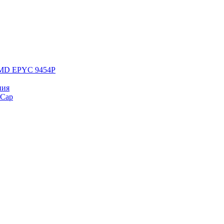
 AMD EPYC 9454P
ния
yCap