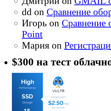
Дмитрий on
GMAIL о
dd on
Сравнение обор
Игорь on
Сравнение 
Point
Мария on
Регистраци
$300 на тест облачн