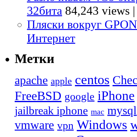
32бита
84,243 views
Пляски вокруг GPO
Интернет
Метки
centos
Chec
apache
apple
iPhone
FreeBSD
google
mysql
jailbreak iphone
mac
Windows
w
vmware
vpn