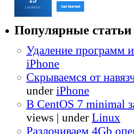
Популярные статьи
Удаление программ и
iPhone
Скрываемся от навяз
under
iPhone
В CentOS 7 minimal з
views
|
under
Linux
Разлочиваем 4Gb опе