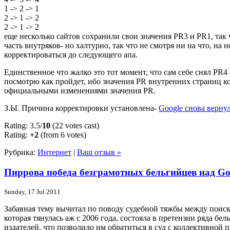
1 -> 2 -> 1
2 -> 1 -> 2
2 -> 1 -> 2
еще несколько сайтов сохранили свои значения PR3 и PR1, так 
часть внутряков- но халтурно, так что не смотря ни на что, н
корректироваться до следующего апа.
Единственное что жалко это тот момент, что сам себе снял PR4
посмотрю как пройдет, ибо значения PR внутренних страниц к
официальными изменениями значения PR.
З.Ы. Причина корректировки установлена-
Google снова верну
Rating: 3.5/
10
(22 votes cast)
Rating:
+2
(from 6 votes)
Рубрика:
Интернет
|
Ваш отзыв »
Пиррова победа безграмотных бельгийцев над Go
Sunday, 17 Jul 2011
Забавная тему вычитал по поводу судебной тяжбы между поиск
которая тянулась аж с 2006 года, состояла в претензии ряда б
издателей, что позволило им обратиться в суд с коллективной 