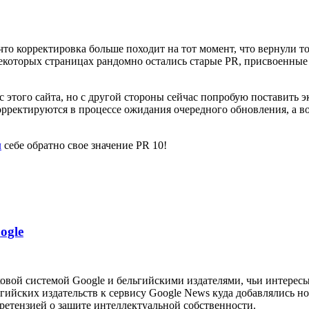
что корректировка больше походит на тот момент, что вернули то
а некоторых страницах рандомно остались старые PR, присвоенны
 с этого сайта, но с другой стороны сейчас попробую поставить
орректируются в процессе ожидания очередного обновления, а в
л
себе обратно свое значение PR 10!
ogle
овой системой Google и бельгийскими издателями, чьи интересы
ельгийских издательств к сервису Google News куда добавлялись
претензией о защите интеллектуальной собственности.