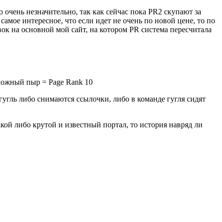
 очень незначительно, так как сейчас пока PR2 скупают за
амое интересное, что если идет не очень по новой цене, то по
вок на основной мой сайт, на котором PR система пересчитала
можный пыр = Page Rank 10
 гугль либо снимаются ссылочки, либо в команде гугля сидят
акой либо крутой и известный портал, то история навряд ли