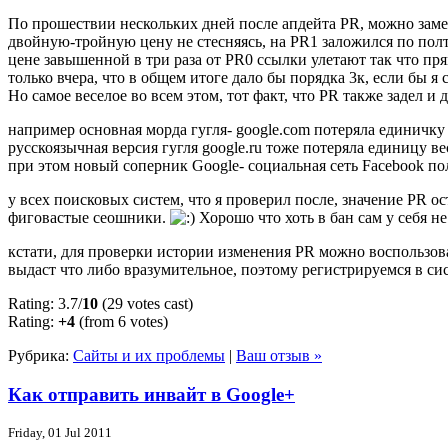
По прошествии нескольких дней после апдейта PR, можно замет
двойную-тройную цену не стесняясь, на PR1 заложился по полто
цене завышенной в три раза от PR0 ссылки улетают так что пр
только вчера, что в общем итоге дало бы порядка 3к, если бы я
Но самое веселое во всем этом, тот факт, что PR также задел и 
например основная морда гугля- google.com потеряла единичку 
русскоязычная версия гугля google.ru тоже потеряла единицу ве
при этом новый соперник Google- социальная сеть Facebook п
у всех поисковых систем, что я проверил после, значение PR ос
фиговастые сеошники.
Хорошо что хоть в бан сам у себя не
кстати, для проверки истории изменения PR можно воспользов
выдаст что либо вразумительное, поэтому регистрируемся в си
Rating: 3.7/
10
(29 votes cast)
Rating:
+4
(from 6 votes)
Рубрика:
Сайты и их проблемы
|
Ваш отзыв »
Как отправить инвайт в Google+
Friday, 01 Jul 2011