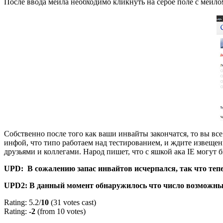
После ввода мейла необходимо кликнуть на серое поле с мейло
Собственно после того как ваши инвайты закончатся, то вы все
инфой, что типо работаем над тестированием, и ждите извещения
друзьями и коллегами. Народ пишет, что с яшкой ака IE могут 
UPD: В сожалению запас инвайтов исчерпался, так что тепе
UPD2: В данный момент обнаружилось что число возможных 
Rating: 5.2/
10
(31 votes cast)
Rating:
-2
(from 10 votes)