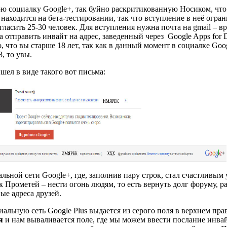
ою социалку Google+, так буйно раскритикованную Носиком, что 
дится на бета-тестировании, так что вступление в неё огранич
ласить 25-30 человек. Для вступления нужна почта на gmail – в
а отправить инвайт на адрес, заведенный через Google Apps for 
, что вы старше 18 лет, так как в данный момент в социалке Goog
8, то увы.
ел в виде такого вот письма:
льной сети Google+, где, заполнив пару строк, стал счастливым 
 Прометей – нести огонь людям, то есть вернуть долг форуму, р
ые адреса друзей.
циальную сеть Google Plus выдается из серого поля в верхнем пра
ся
и нам вываливается поле, где мы можем ввести послание инвай