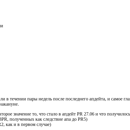
ми
и в течении пары недель после последнего апдейта, и самое гла
 накануне.
орое значение то, что стало в апдейт PR 27.06 и что получилось
c 3PR, полученных как следствие апа до PR5)
R2, как и в первом случае)