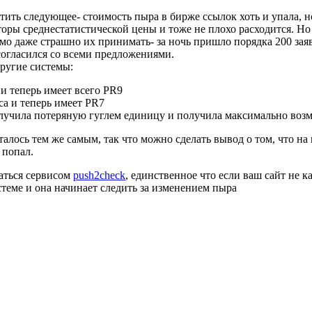
ить следующее- стоимость пыра в бирже ссылок хоть и упала, но
ры среднестатистической цены и тоже не плохо расходится. Но с
ямо даже страшно их принимать- за ночь пришло порядка 200 зая
 согласился со всеми предложениями.
другие системы:
и теперь имеет всего PR9
са и теперь имеет PR7
олучила потеряную гуглем единицу и получила максимально воз
талось тем же самым, так что можно сделать вывод о том, что на
 попал.
аться сервисом
push2check
, единственное что если ваш сайт не к
стеме и она начинает следить за изменением пыра