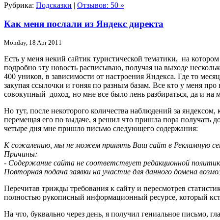
Рубрика:
Подсказки
|
Отзывов: 50 »
Как меня послали из Яндекс директа
Monday, 18 Apr 2011
Есть у меня некий сайтик туристической тематики, на котором
подробно эту новость расписываю, получая на выходе несколько
400 уников, в зависимости от настроения Яндекса. Где то месяца
закупая ссылочки и гоняя по разным базам. Все кто у меня про
совокупный доход, но мне все было лень разбираться, да и на 
Но тут, после некоторого количества наблюдений за яндексом, 
перемещая его по выдаче, я решил что пришла пора получать дов
четыре дня мне пришло письмо следующего содержания:
К сожалению, мы не можем принять Ваш сайт в Рекламную се
Причины:
- Содержание сайта не соответствует редакционной политик
Повторная подача заявки на участие для данного домена возмо
Перечитав трижды требования к сайту и пересмотрев статистику
полностью рукописный информационный ресурсе, который кстати
На что, буквально через день, я получил гениальное письмо, гл