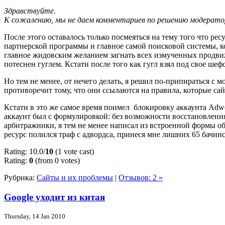
Здравствуйте.
К сожалению, мы не даем комментариев по решению модерато
После этого оставалось только посмеяться на тему того что р
партнерской программы и главное самой поисковой системы, ко
главное жидовским желанием загнать всех измученных продвиж
потеснен гуглем. Кстати после того как гугл взял под свое ше
Но тем не менее, от нечего делать, я решил по-припираться с мо
противоречит тому, что они ссылаются на правила, которые сай
Кстати в это же самое время поимел блокировку аккаунта Adw
аккаунт был с формулировкой: без возможности восстановления
арбитражники, я тем не менее написал из встроенной формы об
ресурс полился траф с адвордса, принеся мне лишних 65 бачинс
Rating: 10.0/
10
(1 vote cast)
Rating:
0
(from 0 votes)
Рубрика:
Сайты и их проблемы
|
Отзывов: 2 »
Google уходит из китая
Thursday, 14 Jan 2010