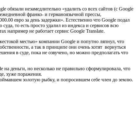
le обязали незамедлительно «удалить со всех сайтов (с Google
й ежедневной франко- и германоязычной прессы,
00.00 евро за день задержки». Естественно что Google подал
суда, то есть просто удалил из индекса и сервисов всю
х например не работает сервис Google Translate.
«жестокой местью» компании Google и попутно ляпнул, что
обственности, а так в принципе они очень хотят вернуться
шения в суде, пока не озвучено, но можно предполагать что
e на деньги, но несколько не правильно сформулировала, что
де, хуже поражения.
поймавшем золотую рыбку, и попросившем себе член до землю.