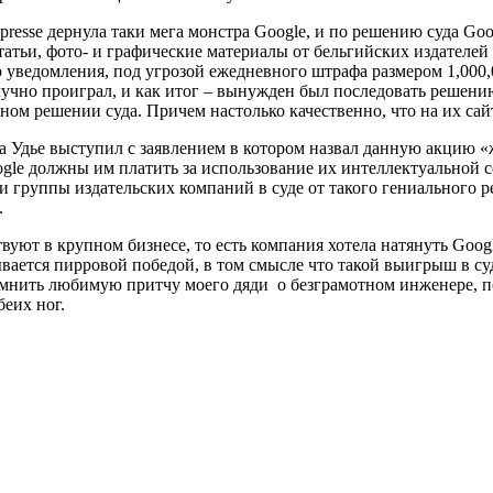
resse дернула таки мега монстра Google, и по решению суда Goog
татьи, фото- и графические материалы от бельгийских издателе
 уведомления, под угрозой ежедневного штрафа размером 1,000,0
учно проиграл, и как итог – вынужден был последовать решению 
м решении суда. Причем настолько качественно, что на их сайта
уа Удье выступил с заявлением в котором назвал данную акцию 
ogle должны им платить за использование их интеллектуальной с
 группы издательских компаний в суде от такого гениального ре
.
уют в крупном бизнесе, то есть компания хотела натянуть Googl
ывается пирровой победой, в том смысле что такой выигрыш в су
помнить любимую притчу моего дяди о безграмотном инженере, 
беих ног.