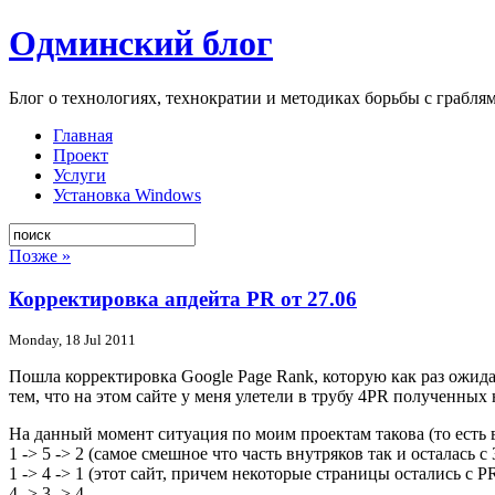
Одминский блог
Блог о технологиях, технократии и методиках борьбы с грабля
Главная
Проект
Услуги
Установка Windows
Позже »
Корректировка апдейта PR от 27.06
Monday, 18 Jul 2011
Пошла корректировка Google Page Rank, которую как раз ожидал
тем, что на этом сайте у меня улетели в трубу 4PR полученных
На данный момент ситуация по моим проектам такова (то есть вт
1 -> 5 -> 2 (самое смешное что часть внутряков так и осталась 
1 -> 4 -> 1 (этот сайт, причем некоторые страницы остались с P
4 -> 3 -> 4