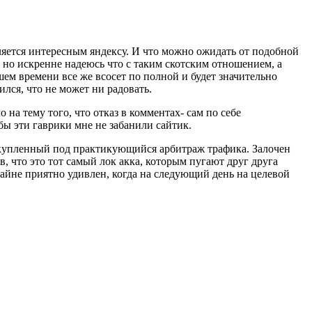
ляется интересным яндексу. И что можно ожидать от подобной
 но искренне надеюсь что с таким скотским отношением, а
ем времени все же всосет по полной и будет значительно
ился, что не может ни радовать.
 на тему того, что отказ в комментах- сам по себе
бы эти гаврики мне не забанили сайтик.
, купленный под практикующийся арбитраж трафика. Залочен
 что это тот самый лок акка, которым пугают друг друга
райне приятно удивлен, когда на следующий день на целевой