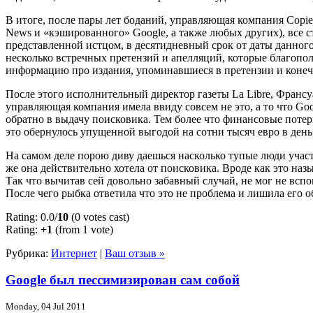
В итоге, после пары лет боданий, управляющая компания Copiep
News и «кэшированного» Google, а также любых других), все с
представленной истцом, в десятидневный срок от даты данного
несколько встречных претензий и апелляций, которые благопол
информацию про издания, упоминавшиеся в претензии и конечно
После этого исполнительный директор газеты La Libre, Франс
управляющая компания имела ввиду совсем не это, а то что Go
обратно в выдачу поисковика. Тем более что финансовые потери
это обернулось упущенной выгодой на сотни тысяч евро в день
На самом деле порою диву даешься насколько тупые люди участв
же она действительно хотела от поисковика. Вроде как это наз
Так что вычитав сей довольно забавный случай, не мог не вс
После чего рыбка ответила что это не проблема и лишила его о
Rating: 0.0/
10
(0 votes cast)
Rating:
+1
(from 1 vote)
Рубрика:
Интернет
|
Ваш отзыв »
Google был пессимизирован сам собой
Monday, 04 Jul 2011