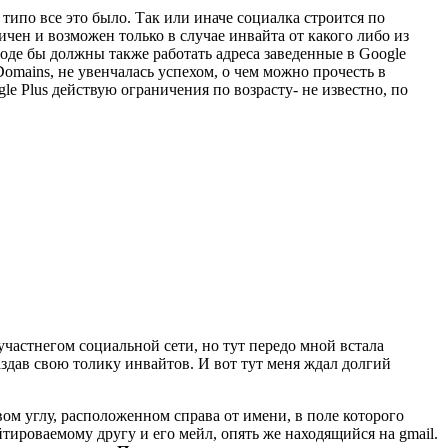
типо все это было. Так или иначе социалка строится по
ен и возможен только в случае инвайта от какого либо из
роде бы должны также работать адреса заведенные в Google
Domains, не увенчалась успехом, о чем можно прочесть в
le Plus действую ограничения по возрасту- не известно, по
участнегом социальной сети, но тут передо мной встала
аздав свою толику инвайтов. И вот тут меня ждал долгий
вом углу, расположенном справа от имени, в поле которого
тироваемому другу и его мейл, опять же находящийся на gmail.