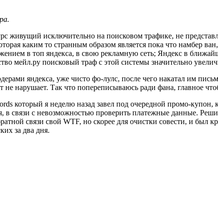
ра.
есурс живущий исключительно на поисковом трафике, не представ
торая каким то странным образом является пока что намбер ван,
ением в топ яндекса, в свою рекламную сеть; Яндекс в ближайш
фство мейл.ру поисковый траф с этой системы значительно увелич
дерами яндекса, уже чисто фо-лулс, после чего накатал им письмо
т не нарушает. Так что попереписываюсь ради фана, главное что
ords который я неделю назад завел под очередной промо-купон
, в связи с невозможностью проверить платежные данные. Решив,
ратной связи свой WTF, но скорее для очистки совести, и был к
ких за два дня.