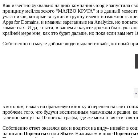
Как известно буквально на днях компания Google запустила св
принципу мейловоского “МАЯВО КРУГА” и в данный момент нахо
участников, которые вступив в группу имеют возможность приг
Apps for Domains, и имаилы зареганные на Analytics, но попытк
комментах. И да, кстати, в вашем аккаунте должно быть указано
крайней мере мне, как это будет дальше, но пока если вам нет 1
Собственно на мауле добрые люди выдали инвайт, который приш
в котором, нажав на оранжевую кнопку я перешел на сайт социа
проблема того, что будучи воспитанным мальчиком я решил, как
залипон минут на 10 поиска графы, где же можно ввести заветн
Собственно ответ оказался как и водится на виду- инвайт в со
написано
Поделиться
или
Share
. Нажимаем в поле
Поделить