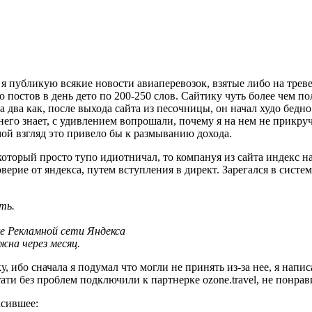
 я публикую всякие новости авиаперевозок, взятые либо на треве
 постов в день дето по 200-250 слов. Сайтику чуть более чем по
 два как, после выхода сайта из песочницы, он начал худо бедно 
 него знает, с удивлением вопрошали, почему я на нем не прикр
мой взгляд это привело бы к размыванию дохода.
который просто тупо идиотничал, то компануя из сайта индекс на
ерие от яндекса, путем вступления в директ. Зарегался в системе
ть.
е Рекламной сети Яндекса
жна через месяц.
, ибо сначала я подумал что могли не принять из-за нее, я нап
 без проблем подключили к партнерке ozone.travel, не понрави
асившее: