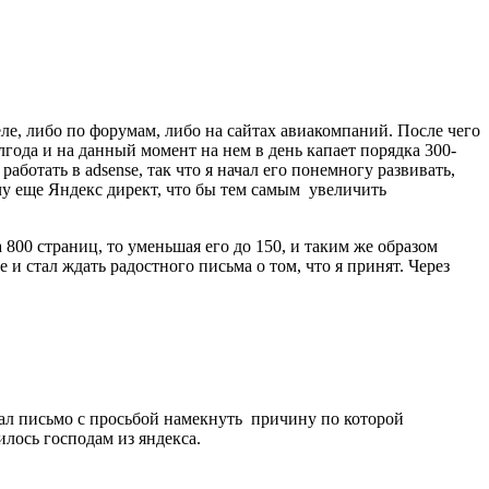
ле, либо по форумам, либо на сайтах авиакомпаний. После чего
лгода и на данный момент на нем в день капает порядка 300-
работать в adsense, так что я начал его понемногу развивать,
учу еще Яндекс директ, что бы тем самым увеличить
 800 страниц, то уменьшая его до 150, и таким же образом
 и стал ждать радостного письма о том, что я принят. Через
исал письмо с просьбой намекнуть причину по которой
лось господам из яндекса.